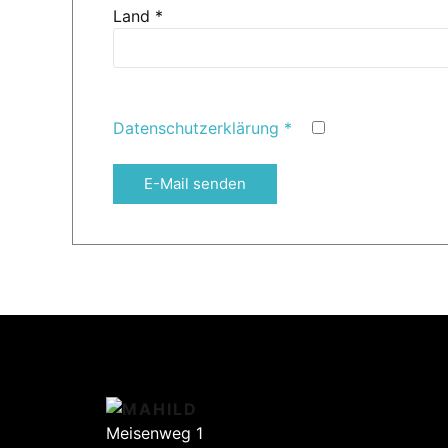
Land
*
Captcha
*
Datenschutzerklärung
*
E-Mail senden
Meisenweg 1