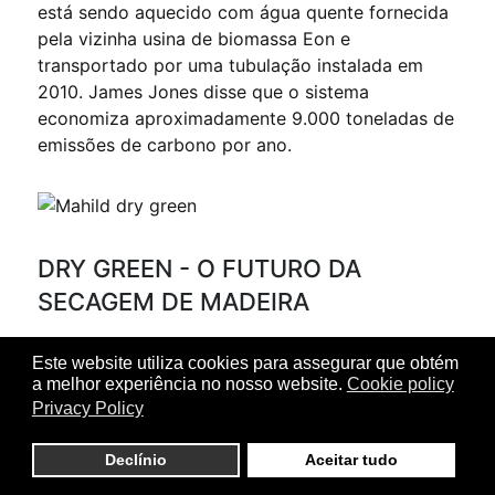
está sendo aquecido com água quente fornecida
pela vizinha usina de biomassa Eon e
transportado por uma tubulação instalada em
2010. James Jones disse que o sistema
economiza aproximadamente 9.000 toneladas de
emissões de carbono por ano.
DRY GREEN - O FUTURO DA
SECAGEM DE MADEIRA
dezembro 2008
Este website utiliza cookies para assegurar que obtém
a melhor experiência no nosso website.
Cookie policy
Introdução da política ambiental da MAHILD
Privacy Policy
através da abordagem tecnológica consistente
para melhorar significativamente o desempenho
Declínio
Aceitar tudo
ambiental, com alta produtividade consistente