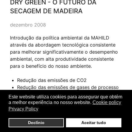
DRY GREEN - O FUTURO DA
SECAGEM DE MADEIRA
dezembro 2008
Introdução da política ambiental da MAHILD
através da abordagem tecnológica consistente
para melhorar significativamente o desempenho
ambiental, com alta produtividade consistente
para o benefício do nosso ambiente.
Redução das emissões de CO2
Redução das emissões de gases de processo
Redução do ruído
Este website utiliza cookies para assegurar que obtém
Redução de energia térmica
a melhor experiência no nosso website.
Cookie policy
Redução de perdas por transferência de calor
Privacy Policy
através de estrutura e fundações
Redução de energia elétrica por meio de fluxo
Declínio
Aceitar tudo
de ar variável durante a secagem