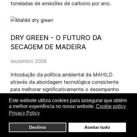
toneladas de emissões de carbono por ano.
DRY GREEN - O FUTURO DA
SECAGEM DE MADEIRA
dezembro 2008
Introdução da política ambiental da MAHILD
através da abordagem tecnológica consistente
para melhorar significativamente o desempenho
ambiental, com alta produtividade consistente
Este website utiliza cookies para assegurar que obtém
para o benefício do nosso ambiente.
a melhor experiência no nosso website.
Cookie policy
Privacy Policy
Redução das emissões de CO2
Redução das emissões de gases de processo
Declínio
Aceitar tudo
Redução do ruído