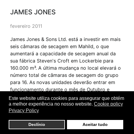
JAMES JONES
fevereiro 2011
James Jones & Sons Ltd. está a investir em mais
seis câmaras de secagem em Mahild, o que
aumentará a capacidade de secagem anual da
sua fábrica Steven's Croft em Lockerbie para
160.000 m³. A última mudança no local elevará o
número total de câmaras de secagem do grupo
para 16. As novas unidades deverão entrar em
funcionamento durante o mês de Outubro e
reflectir os volumes crescentes que estão a ser
Este website utiliza cookies para assegurar que obtém
processados através da nova linha de serragem
a melhor experiência no nosso website.
Cookie policy
na fábrica da Lockerbie 3. As câmaras existentes
Privacy Policy
no local estão equipadas com um sistema de
Declínio
Aceitar tudo
recuperação de calor e já reduziram com sucesso
o consumo de energia. O complexo de secagem