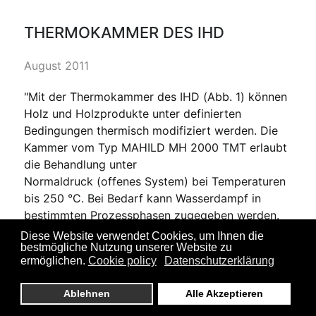
THERMOKAMMER DES IHD
August 2011
"Mit der Thermokammer des IHD (Abb. 1) können
Holz und Holzprodukte unter definierten
Bedingungen thermisch modifiziert werden. Die
Kammer vom Typ MAHILD MH 2000 TMT erlaubt
die Behandlung unter
Normaldruck (offenes System) bei Temperaturen
bis 250 °C. Bei Bedarf kann Wasserdampf in
bestimmten Prozessphasen zugegeben werden.
Es können Stapel bis 1.200 mm Länge behandelt
Diese Website verwendet Cookies, um Ihnen die
bestmögliche Nutzung unserer Website zu
werden; das nutzbare Volumen beträgt ca. 0,5 m³.
ermöglichen.
Cookie policy
Datenschutzerklärung
Der Stapelquerschnitt beträgt optimal 650x650
mm² bzw. maximal 900 mm Breite und 800 mm
Ablehnen
Alle Akzeptieren
Höhe. Die Kammer kann auch als normaler