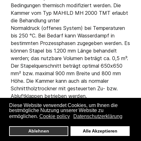
Bedingungen thermisch modifiziert werden. Die
Kammer vom Typ MAHILD MH 2000 TMT erlaubt
die Behandlung unter
Normaldruck (offenes System) bei Temperaturen
bis 250 °C. Bei Bedarf kann Wasserdampf in
bestimmten Prozessphasen zugegeben werden. Es
können Stapel bis 1.200 mm Länge behandelt
werden; das nutzbare Volumen beträgt ca. 0,5 m³.
Der Stapelquerschnitt beträgt optimal 650x650
mm² bzw. maximal 900 mm Breite und 800 mm
Höhe. Die Kammer kann auch als normaler
Schnittholztrockner mit gesteuerten Zu- bzw.
Abluftklappen betrieben werden.
Diese Website verwendet Cookies, um Ihnen die
Mit einem am IHD entwickelten Verfahren
bestmögliche Nutzung unserer Website zu
ermöglichen.
Cookie policy
Datenschutzerklärung
(Patentanmeldung DE 10 2009 047 137 A1)
können flächige und schüttfähige Materialien, wie
Ablehnen
Alle Akzeptieren
Werkstoffplatten, Lamellen, Furniere, Späne oder
Fasern, mit hoher Qualität thermisch vergütet