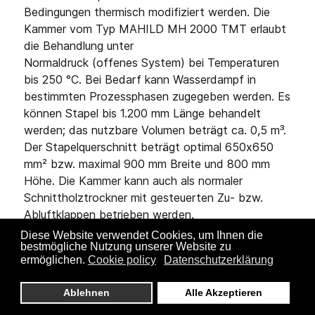
Bedingungen thermisch modifiziert werden. Die
Kammer vom Typ MAHILD MH 2000 TMT erlaubt
die Behandlung unter
Normaldruck (offenes System) bei Temperaturen
bis 250 °C. Bei Bedarf kann Wasserdampf in
bestimmten Prozessphasen zugegeben werden. Es
können Stapel bis 1.200 mm Länge behandelt
werden; das nutzbare Volumen beträgt ca. 0,5 m³.
Der Stapelquerschnitt beträgt optimal 650x650
mm² bzw. maximal 900 mm Breite und 800 mm
Höhe. Die Kammer kann auch als normaler
Schnittholztrockner mit gesteuerten Zu- bzw.
Abluftklappen betrieben werden.
Diese Website verwendet Cookies, um Ihnen die
Mit einem am IHD entwickelten Verfahren
bestmögliche Nutzung unserer Website zu
ermöglichen.
Cookie policy
Datenschutzerklärung
(Patentanmeldung DE 10 2009 047 137 A1)
können flächige und schüttfähige Materialien, wie
Ablehnen
Alle Akzeptieren
Werkstoffplatten, Lamellen, Furniere, Späne oder
Fasern, mit hoher Qualität thermisch vergütet