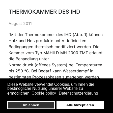
THERMOKAMMER DES IHD
August 2011
"Mit der Thermokammer des IHD (Abb. 1) können
Holz und Holzprodukte unter definierten
Bedingungen thermisch modifiziert werden. Die
Kammer vom Typ MAHILD MH 2000 TMT erlaubt
die Behandlung unter
Normaldruck (offenes System) bei Temperaturen
bis 250 °C. Bei Bedarf kann Wasserdampf in
bestimmten Prozessphasen zugegeben werden.
Es können Stapel bis 1.200 mm Länge behandelt
Diese Website verwendet Cookies, um Ihnen die
bestmögliche Nutzung unserer Website zu
werden; das nutzbare Volumen beträgt ca. 0,5 m³.
ermöglichen.
Cookie policy
Datenschutzerklärung
Der Stapelquerschnitt beträgt optimal 650x650
mm² bzw. maximal 900 mm Breite und 800 mm
Ablehnen
Alle Akzeptieren
Höhe. Die Kammer kann auch als normaler