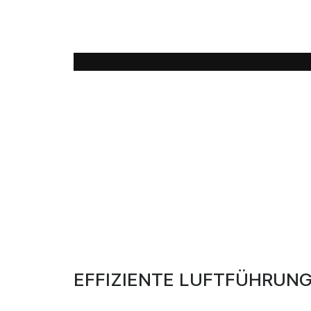
Die LUVO Technologie erlaubt die Nutzun
Heißwasser (60-75°C) aus Abwärme von 
EFFIZIENTE LUFTFÜHRUNG