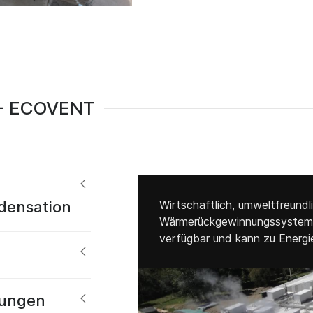
 ECOVENT
densation
Wirtschaftlich, umweltfreundli
Wärmerückgewinnungssystem v
verfügbar und kann zu Energi
ungen