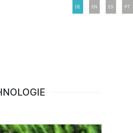
DE
EN
ES
PT
HNOLOGIE