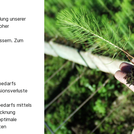
lung unserer
hoher
ssern. Zum
bedarfs
ionsverluste
edarfs mittels
ocknung
optimale
ten