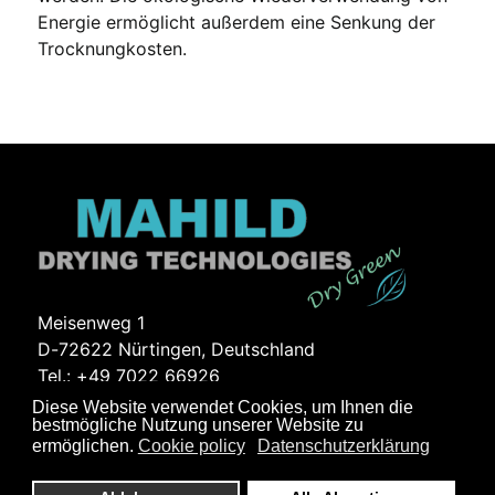
Energie ermöglicht außerdem eine Senkung der
Trocknungkosten.
Meisenweg 1
D-72622 Nürtingen, Deutschland
Tel.:
+49 7022 66926
Fax: +49 7022 62121
Diese Website verwendet Cookies, um Ihnen die
bestmögliche Nutzung unserer Website zu
E-Mail:
info@mahild.com
ermöglichen.
Cookie policy
Datenschutzerklärung
© 2026 Mahild Drying Technologies GmbH