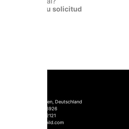
internacional?
Envíenos su solicitud
Meisenweg 1
D-72622 Nürtingen, Deutschland
Tel.:
+49 7022 66926
Fax: +49 7022 62121
E-Mail:
info@mahild.com