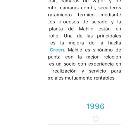
secaderos estándar, cámaras de vapor y de
reacondicionamiento, cámaras combi, secaderos
continuos y tratamiento térmico mediante
sistemas TMT. Los procesos de secado y la
tecnología de planta de Mahild están en
constante desarrollo. Una de las principales
preocupaciones es la mejora de la huella
ecológica -
Dry Green
. Mahild es sinónimo de
tecnología de punta con la mejor relación
calidad-precio y es un socio con experiencia en
la planificación, realización y servicio para
actividades comerciales mutuamente rentables.
1996
1996