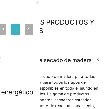
NUESTROS PRODUCTOS Y
ge
SERVICIOS
EN
ES
PT
s
Cámaras de secado de madera
Las plantas de secado de madera para todos
los propósitos y para todos los tipos de
madera están disponibles en todo el mundo en
 energético
tamaños variables. La gama de productos
incluye pre-secaderos, secaderos estándar,
cámaras de vapor y de reacondicionamiento,