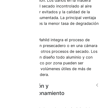
y sin decoloración. Los daños en la madera
causados por el secado incontrolado al aire
libre pueden ser evitados y la calidad de la
materia prima aumentada. La principal ventaja
del presecado es la menor tasa de degradación
de la madera.
La tecnología Mahild integra el proceso de
presecado en un presecadero o en una cámara
combinada con otros procesos de secado. Los
presecadores en diseño todo aluminio y con
control específico por zona pueden ser
diseñados para volúmenes útiles de más de
3000 m³ de madera.
Vaporización y
reacondicionamiento