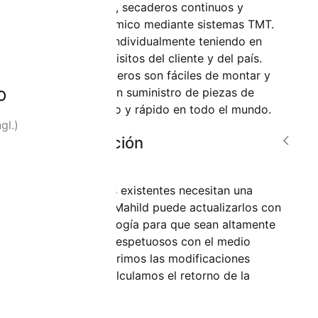
cámaras combi, secaderos continuos y
tratamiento térmico mediante sistemas TMT.
Mahild diseña individualmente teniendo en
cuenta los requisitos del cliente y del país.
Nuestros secaderos son fáciles de montar y
o
garantizamos un suministro de piezas de
repuesto seguro y rápido en todo el mundo.
gl.)
Modernización
¿Sus secaderos existentes necesitan una
actualización? Mahild puede actualizarlos con
la última tecnología para que sean altamente
productivos y respetuosos con el medio
ambiente. Sugerimos las modificaciones
necesarias y calculamos el retorno de la
inversión.