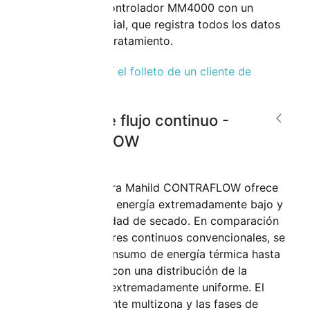
tarea para el controlador MM4000 con un
software especial, que registra todos los datos
relevantes del tratamiento.
Descargue aquí el folleto de un cliente de
referencia.
Secador de flujo continuo -
CONTRAFLOW
La nueva cámara Mahild CONTRAFLOW ofrece
un consumo de energía extremadamente bajo y
una mayor calidad de secado. En comparación
con los secadores continuos convencionales, se
consigue un consumo de energía térmica hasta
un 30% menor con una distribución de la
humedad final extremadamente uniforme. El
control inteligente multizona y las fases de