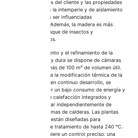
especificaciones del cliente y las propiedades
de resistencia a la intemperie y de aislamiento
térmico pueden ser influenciadas
positivamente. Además, la madera es más
resistente al ataque de insectos y
microorganismos.
Para el tratamiento y el refinamiento de la
madera blanda y dura se dispone de cámaras
de secado de más de 100 m³ de volumen útil.
Las plantas para la modificación térmica de la
madera (TMT), en continuo desarrollo, se
caracterizan por un bajo consumo de energía y
por sistemas de calefacción integrados y
pueden funcionar independientemente de
complejos sistemas de calderas. Las plantas
TMT de Mahild están diseñadas para
temperaturas de tratamiento de hasta 240 °C.
El proceso requiere un control preciso: una